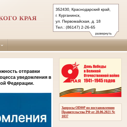
352430, Краснодарский край,
г. Курганинск,
КОГО КРАЯ
ул. Первомайская, д. 18
Тел.: (86147) 2-26-65
kurganinsk.krd@sudrf.ru
развернуть
ожность отправки
оцесса уведомления в
кой Федерации.
Запросы ОПФР по постановлению
Правительства РФ от 28.06.2021 №
1037