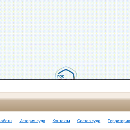
работы
История суда
Контакты
Состав суда
Территориа