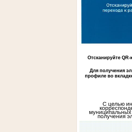
Отсканируйте QR-
Для получения э
профиле во вкладк
С целью и
корреспонде
муниципальных 
получения э