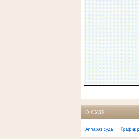
О СУДЕ
Аппарат суда
График 