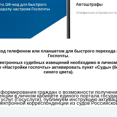
код телефоном или планшетом для быстрого перехода к
Госпочты.
лектронных судебных извещений необходимо в личном 
е «Настройки госпочты» активировать пункт «Суды» (б
синего цвета).
нформирования граждан о возможности получени
нции в личном кабинете единого портала госуд
услуг (Госуслуги), публикуем инструкцию актива
лектронной корреспонденции из судов Российско